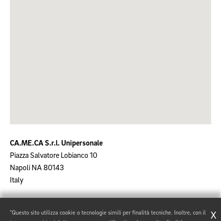
CA.ME.CA S.r.l. Unipersonale
Piazza Salvatore Lobianco 10
Napoli
NA
80143
Italy
"Questo sito utilizza cookie o tecnologie simili per finalità tecniche. Inoltre, con il
X