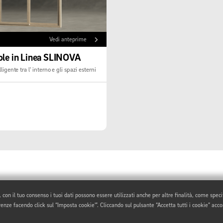
Vedi anteprime
ole in Linea SLINOVA
elligente tra l' interno e gli spazi esterni
e, con il tuo consenso i tuoi dati possono essere utilizzati anche per altre finalità, come spec
nze facendo click sul “Imposta cookie'”. Cliccando sul pulsante “Accetta tutti i cookie” accons