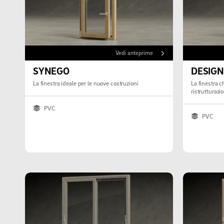
Vedi anteprime
SYNEGO
DESIGN
La finestra ideale per le nuove costruzioni
La finestra che soddisfa tutte le esigenze di
ristrutturazi
PVC
PVC