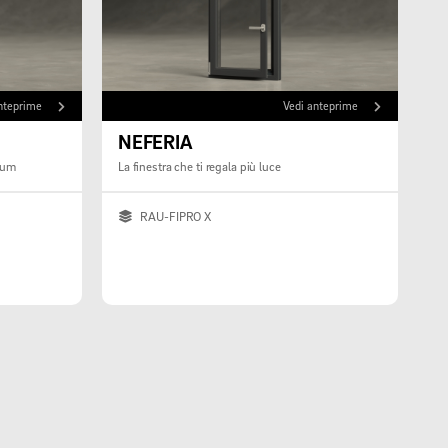
nteprime
Vedi anteprime
NEFERIA
mium
La finestra che ti regala più luce
RAU-FIPRO X