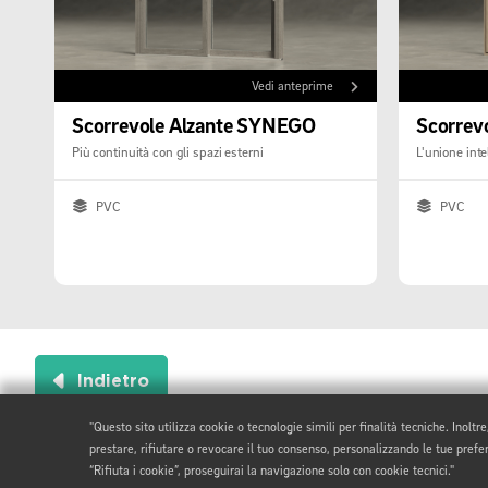
Vedi anteprime
Scorrevole Alzante SYNEGO
Scorrev
Più continuità con gli spazi esterni
L'unione int
PVC
PVC
Indietro
"Questo sito utilizza cookie o tecnologie simili per finalità tecniche. Inoltr
prestare, rifiutare o revocare il tuo consenso, personalizzando le tue prefere
“Rifiuta i cookie”, proseguirai la navigazione solo con cookie tecnici."