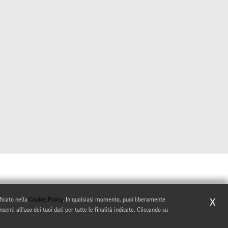
ificato nella
Cookie Policy
. In qualsiasi momento, puoi liberamente
X
enti all'uso dei tuoi dati per tutte le finalità indicate. Cliccando su