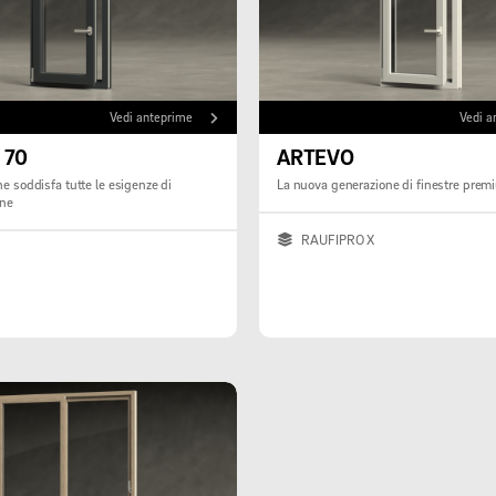
Vedi anteprime
Vedi a
 70
ARTEVO
La nuova generazione di finestre pre
one
RAUFIPRO X